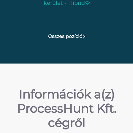
kerület
·
Hibrid
Összes pozíció
Információk a(z)
ProcessHunt Kft.
cégről