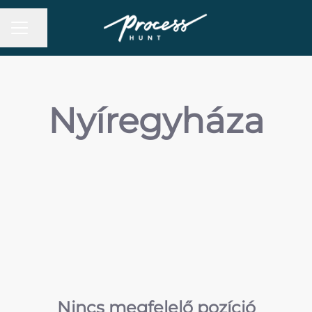
Oldal megosztása
Karrier menü
Nyíregyháza
Nincs megfelelő pozíció