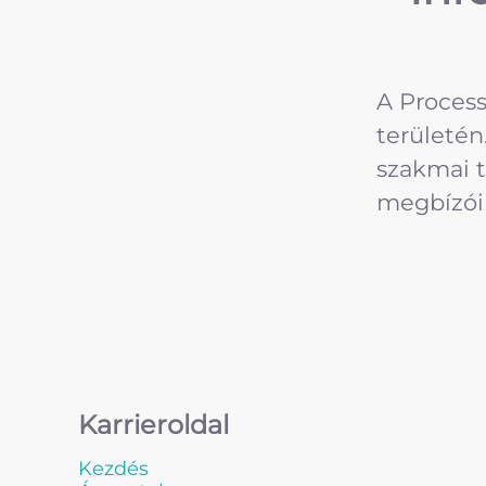
A Process
területén
szakmai t
megbízóin
Karrieroldal
Kezdés