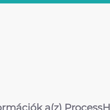
ormációk a(z) Process