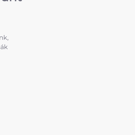
nk,
ják