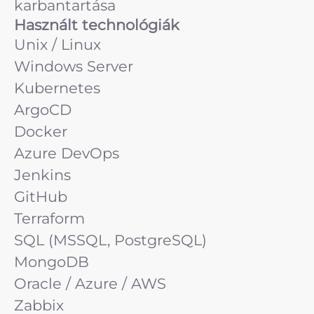
karbantartása
Használt technológiák
Unix / Linux
Windows Server
Kubernetes
ArgoCD
Docker
Azure DevOps
Jenkins
GitHub
Terraform
SQL (MSSQL, PostgreSQL)
MongoDB
Oracle / Azure / AWS
Zabbix