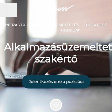
Oldal megosztása
Karrier menü
INFRASTRUKTÚRA ÉS ÜZEMELTETÉS
·
BUDAPEST
3. KERÜLET
·
HIBRID
Alkalmazásüzemeltet
szakértő
Jelentkezés erre a pozícióra